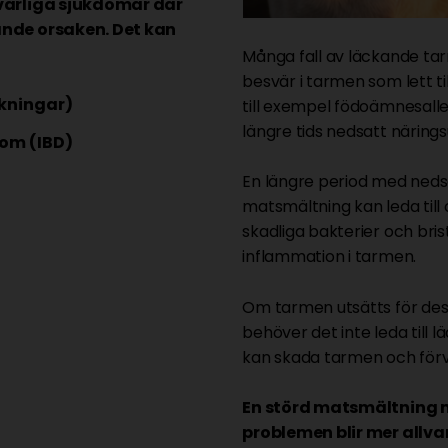
lvarliga sjukdomar där
ande orsaken. Det kan
Många fall av läckande tar
besvär i tarmen som lett t
kningar)
till exempel födoämnesaller
längre tids nedsatt närin
dom (IBD)
En längre period med ned
matsmältning kan leda till
skadliga bakterier och brist
inflammation i tarmen.
Om tarmen utsätts för dess
behöver det inte leda till
kan skada tarmen och för
En störd matsmältning m
problemen blir mer allva