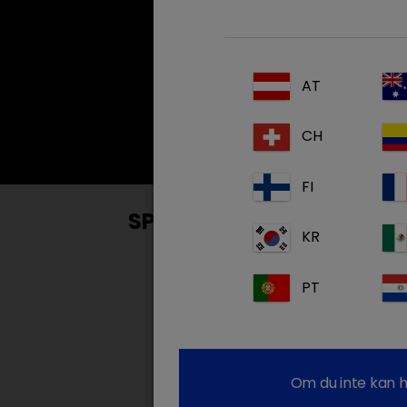
AT
CH
FI
SPECIFIC MAGTARMFODER
KR
Länkar till Dechr
PT
The importanc
Om du inte kan h