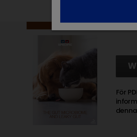
Länk ti
W
För PD
infor
denna 