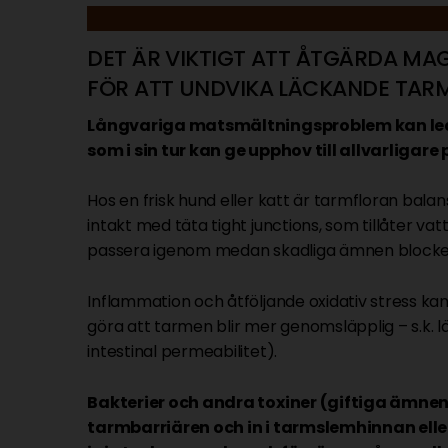
DET ÄR VIKTIGT ATT ÅTGÄRDA M
FÖR ATT UNDVIKA LÄCKANDE TAR
Långvariga matsmältningsproblem kan led
som i sin tur kan ge upphov till allvarligare
Hos en frisk hund eller katt är tarmfloran bal
intakt med täta tight junctions, som tillåter v
passera igenom medan skadliga ämnen blocke
Inflammation och åtföljande oxidativ stress ka
göra att tarmen blir mer genomsläpplig – s.k.
intestinal permeabilitet).
Bakterier och andra toxiner (giftiga ämn
tarmbarriären och in i tarmslemhinnan eller 