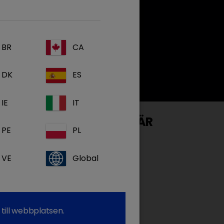
BR
CA
DK
ES
IE
IT
OCH INTAKT TARMBARRIÄR
PE
PL
när Linda Toresson
VE
Global
inal disorders
till webbplatsen.