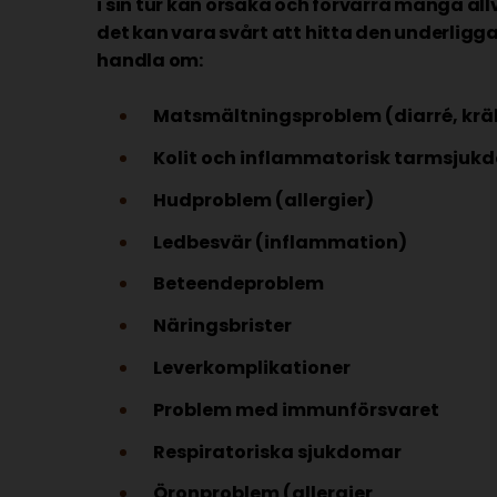
i sin tur kan orsaka och förvärra många al
det kan vara svårt att hitta den underligg
handla om:
Matsmältningsproblem (diarré, krä
Kolit och inflammatorisk tarmsjuk
Hudproblem (allergier)
Ledbesvär (inflammation)
Beteendeproblem
Näringsbrister
Leverkomplikationer
Problem med immunförsvaret
Respiratoriska sjukdomar
Öronproblem (allergier