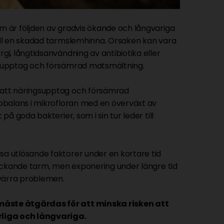
m är följden av gradvis ökande och långvariga
ill en skadad tarmslemhinna. Orsaken kan vara
gi, långtidsanvändning av antibiotika eller
gsupptag och försämrad matsmältning.
satt näringsupptag och försämrad
 obalans i mikrofloran med en överväxt av
 på goda bakterier, som i sin tur leder till
a utlösande faktorer under en kortare tid
 läckande tarm, men exponering under längre tid
värra problemen.
åste åtgärdas för att minska risken att
rliga och långvariga.