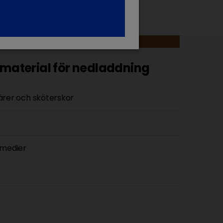
material för nedladdning
närer och sköterskor
 medier