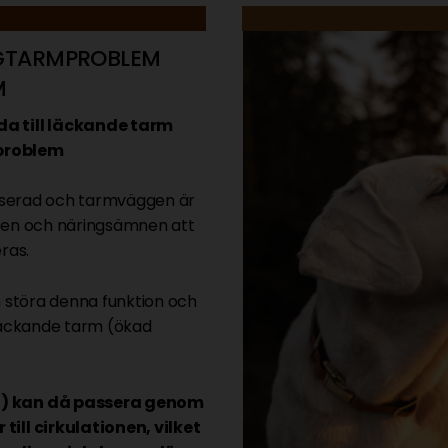
AGTARMPROBLEM
M
a till läckande tarm
 problem
anserad och tarmväggen är
atten och näringsämnen att
ras.
n störa denna funktion och
 läckande tarm (ökad
en) kan då passera genom
till cirkulationen, vilket