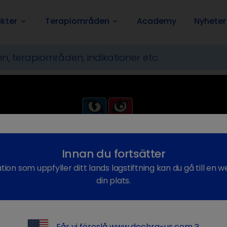
kter
Terapiområden
Academy
Nyheter
keyboard_arrow_down
keyboard_arrow_down
Innan du fortsätter
ation som uppfyller ditt lands lagstiftning kan du gå till 
din plats.
Får vi föreslå
www.dechra-us.com
?