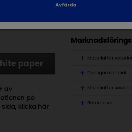
ll modulen om hantering magtarmsjukdomar på
Avfärda
Marknadsförings
add
Material för veteri
hite paper
add
Djurägarmaterial
add
Material för sociala
F av
mationen på
add
Referenser
sida, klicka här