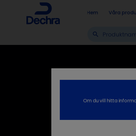
Hem
Våra produ
search
Om du vill hitta inform