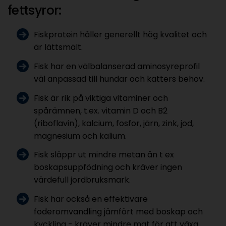
fettsyror:
Fiskprotein håller generellt hög kvalitet och
är lättsmält.
Fisk har en välbalanserad aminosyreprofil
väl anpassad till hundar och katters behov.
Fisk är rik på viktiga vitaminer och
spårämnen, t.ex. vitamin D och B2
(riboflavin), kalcium, fosfor, järn, zink, jod,
magnesium och kalium.
Fisk släppr ut mindre metan än t ex
boskapsuppfödning och kräver ingen
värdefull jordbruksmark.
Fisk har också en effektivare
foderomvandling jämfört med boskap och
kyckling - kräver mindre mat för att växa.