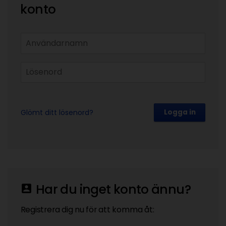
konto
Glömt ditt lösenord?
Logga in
Har du inget konto ännu?
account_box
Registrera dig nu för att komma åt: