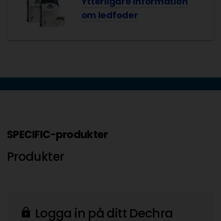
Ytterligare information
om ledfoder
SPECIFIC-produkter
Produkter
Logga in på ditt Dechra
lock