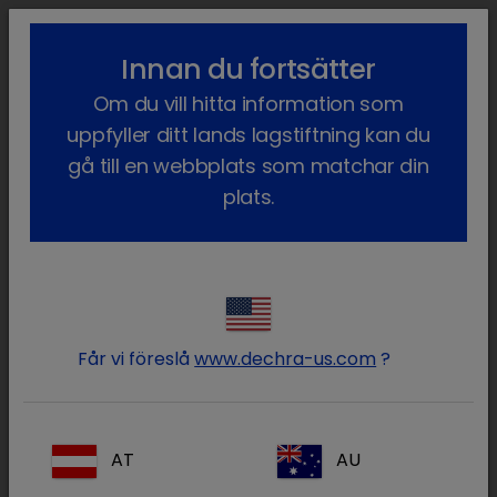
lock_outline
search
menu
Innan du fortsätter
Du är här:
Hem
Terapiområden
Sällskapsdjur
Om du vill hitta information som
Kost och Nutrition
Nutrition och utfodring
SPECIFIC foder
uppfyller ditt lands lagstiftning kan du
SPECIFIC
SUPPORTMATERIAL
gå till en webbplats som matchar din
FÖR NEDLADDNING
friskfoder och
plats.
veterinära
Material för
specialfoder för
veterinärer
add
och
hundar och
sköterskor
katter
Får vi föreslå
www.dechra-us.com
?
add
Djurägarmaterial
Material för
add
sociala
AT
AU
medier