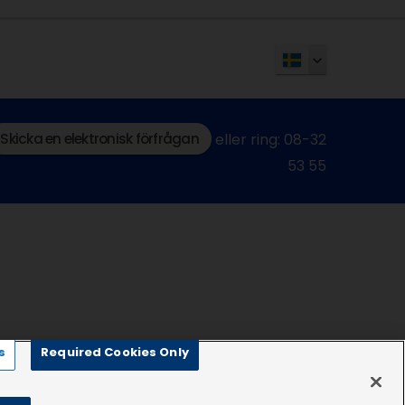
Skicka en elektronisk förfrågan
eller ring: 08-32
53 55
s
Required Cookies Only