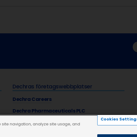
t
Dechras företagswebbplatser
Dechra Careers
Dechra Pharmaceuticals PLC
Cookies Setting
site navigation, analyze site usage, and