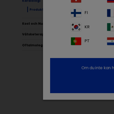
Kardiologi
Produkter
FI
Kost och Nutrition
KR
Vätsketerapi
PT
Oftalmologi
Om du inte kan h