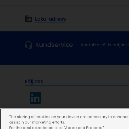
Lokal adress
Kundservice
Kontakta vår kundtjäns
Följ oss
The storing of cookies on your device are necessary to enhance 
assist in our marketing efforts.
For the best experience click "Agree and Proceed"