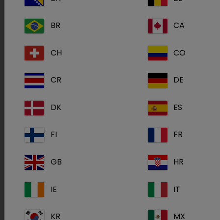
BR
CA
CH
CO
CR
DE
Då man tror att
Malassezia
DK
ES
pachydermatis
och
Staphylococcus
pseudintermediu
s interagerar, kommer båda
FI
FR
2
att öka i antal.
GB
HR
IE
IT
KR
MX