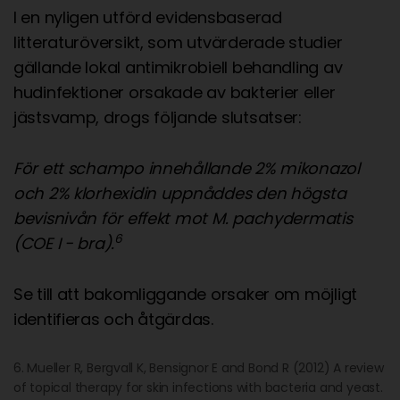
I en nyligen utförd evidensbaserad
litteraturöversikt, som utvärderade studier
gällande lokal antimikrobiell behandling av
hudinfektioner orsakade av bakterier eller
jästsvamp, drogs följande slutsatser:
För ett schampo innehållande 2% mikonazol
och 2% klorhexidin uppnåddes den högsta
bevisnivån för effekt mot M. pachydermatis
6
(COE I - bra).
Se till att bakomliggande orsaker om möjligt
identifieras och åtgärdas.
6. Mueller R, Bergvall K, Bensignor E and Bond R (2012) A review
of topical therapy for skin infections with bacteria and yeast.