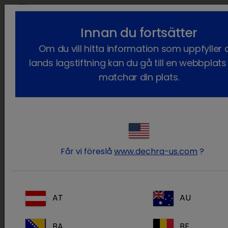
lock_outline
searc
Innan du fortsätter
Du är här:
Hem
Terapiområden
Sällskapsdjur
Dermatologi
Om du vill hitta information som uppfyller d
Malassezia dermatit
lands lagstiftning kan du gå till en webbplat
Malassezia
dermatit
matchar din plats.
Malassezia pachydermatis
och
Staphylococcus
pseudintermedius
ingår i normalfloran på
hundens hud. Mikrobiell överväxt kan dock ske,
om immunförsvaret blir nedsatt och/eller
Får vi föreslå
www.dechra-us.com
?
hudbarriären bryts. Detta kan resultera i
opportunistiska hudinfektioner,
1
som Malassezia-dermatits.
AT
AU
BA
BE