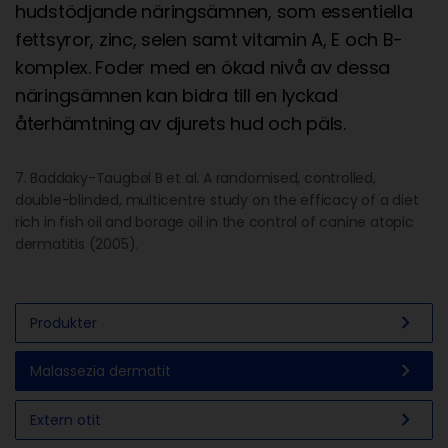
hudstödjande näringsämnen, som essentiella
fettsyror, zinc, selen samt vitamin A, E och B-
komplex. Foder med en ökad nivå av dessa
näringsämnen kan bidra till en lyckad
återhämtning av djurets hud och päls.
7. Baddaky-Taugbøl B et al. A randomised, controlled,
double-blinded, multicentre study on the efficacy of a diet
rich in fish oil and borage oil in the control of canine atopic
dermatitis (2005).
chevron_right
Produkter
chevron_right
Malassezia dermatit
chevron_right
Extern otit