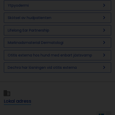
chevron_right
Ytpyodermi
chevron_right
Skötsel av hudpatienten
chevron_right
Lifelong Ear Partnership
chevron_right
Marknadsmaterial Dermatologi
chevron_right
Otitis externa hos hund med enbart jästsvamp
chevron_right
Dechra har lösningen vid otitis externa
Lokal adress