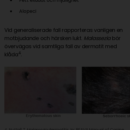
Fett exudat och mjällighet
Alopeci
Vid generaliserade fall rapporteras vanligen en
motbjudande och härsken lukt.
Malassezia
bör
övervägas vid samtliga fall av dermatit med
4
klåda
.
4. Nuttall T
Malassezia
dermatitis. In: BSAVA Manual of Canine