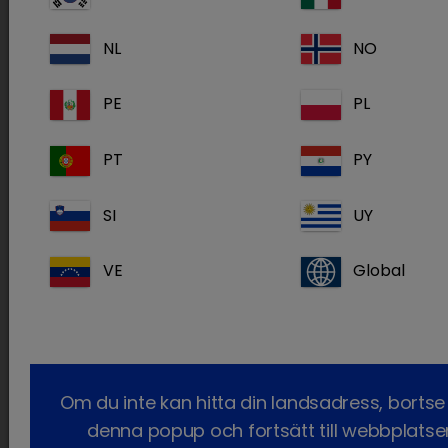
NL
NO
PE
PL
1. Nuttall T.
Malassezia
dermatitis. In: BSAVA Manual of Canine
and Feline Dermatology 3rd Edition, BSAVA 2012; 198-205
PT
PY
2. Miller W.H., Griffin C.E., Campbell K.L. Malassezia dermatitis.
SI
UY
In: Muller and Kirk’s Small Animal Dermatology 7th Edition,
Elsevier 2013; 243-249
VE
Global
Bilder upphovsrätt Ariane Neuber DrMedVet
CertVD Dip ECVD MRCVS
Vad orsakar
Malassezia
dermatit?
Om du inte kan hitta din landsadress, bortse
Många olika tillstånd kan orsaka opportunistisk
denna popup och fortsätt till webbplatse
överväxt, till exempel en rasbetingad