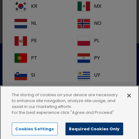
KR
MX
Lokal adress
NL
NO
PE
PL
PT
PY
Kundservice
SI
UY
Kontakta vår kundtjänst
VE
Global
The storing of cookies on your device are necessary
Skicka en elektronisk förfrågan
to enhance site navigation, analyze site usage, and
eller ring: 08-32 53 55
assist in our marketing efforts.
For the best experience click "Agree and Proceed"
Cookies Settings
Required Cookies Only
Om du inte kan hitta din landsadress,