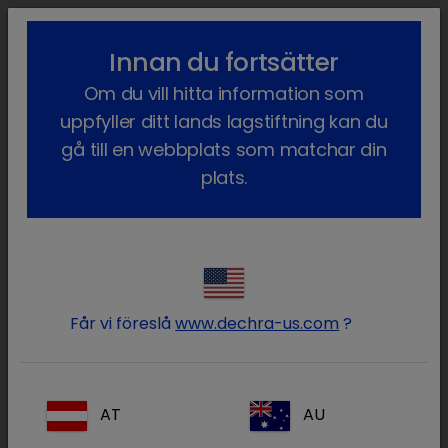
lock_outline
search
menu
Innan du fortsätter
Du är här:
Hem
Terapiområden
Sällskapsdjur
Endokrinologi
Om du vill hitta information som
Hypertyreos hos katt
uppfyller ditt lands lagstiftning kan du
Hyportyreos hos katt
gå till en webbplats som matchar din
plats.
Hypertyreos är en vanlig endokrin sjukdom
hos äldre katter. Denna sköldkörtelsjukdom
resulterar i ökade koncentrationer av
sköldkörtelhormonerna T4 och T3 i blodet.
Får vi föreslå
www.dechra-us.com
?
Detta livslånga tillstånd kräver förståelse,
lämplig behandling och skötsel via både
veterinär och djurägare. Den goda nyheten är
AT
AU
att du med flexibilitet och precision kan ta