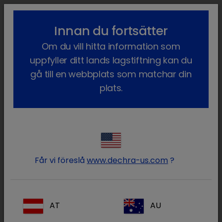
lock_outline
search
menu
Innan du fortsätter
Du är här:
Hem
Våra produkter
Sällskapsdjur
Läkemedel
Om du vill hitta information som
Gnagare
uppfyller ditt lands lagstiftning kan du
Gnagare
gå till en webbplats som matchar din
plats.
(2 produkter)
Logga in på ditt Dechra
lock
konto
Får vi föreslå
www.dechra-us.com
?
AT
AU