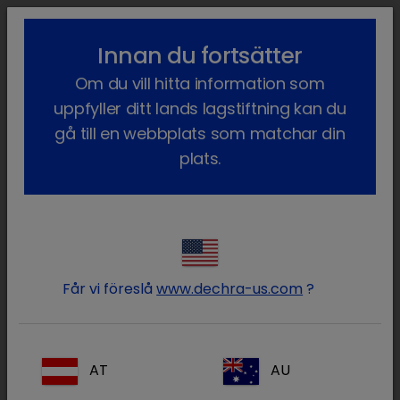
lock_outline
search
menu
Innan du fortsätter
Du är här:
Hem
Våra produkter
Sällskapsdjur
Foder
Hund
Om du vill hitta information som
Foder Livsstadie
Intensive Support
uppfyller ditt lands lagstiftning kan du
gå till en webbplats som matchar din
plats.
Logga in på ditt Dechra
lock
konto
Får vi föreslå
www.dechra-us.com
?
AT
AU