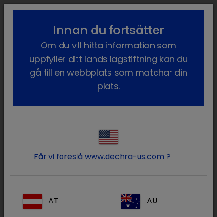
lock_outline
search
menu
Innan du fortsätter
Du är här:
Hem
Våra produkter
Sällskapsdjur
Läkemedel
Om du vill hitta information som
Hund
Receptbelagda läkemedel
Sedadex
uppfyller ditt lands lagstiftning kan du
gå till en webbplats som matchar din
plats.
Logga in på ditt Dechra
lock
konto
Får vi föreslå
www.dechra-us.com
?
AT
AU