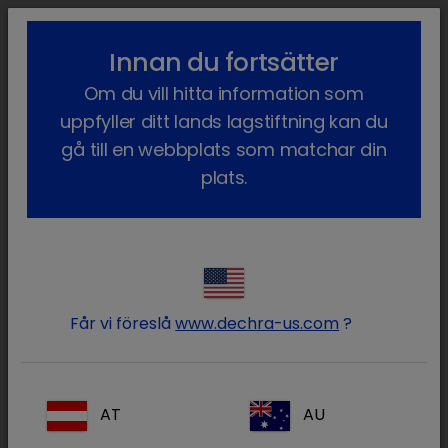
lock_outline
search
menu
Innan du fortsätter
Du är här:
Hem
Våra produkter
Häst
Läkemedel
Häst
Om du vill hitta information som
Receptbelagda läkemedel
Dilaterol
uppfyller ditt lands lagstiftning kan du
gå till en webbplats som matchar din
plats.
Logga in på ditt Dechra
lock
konto
Får vi föreslå
www.dechra-us.com
?
AT
AU