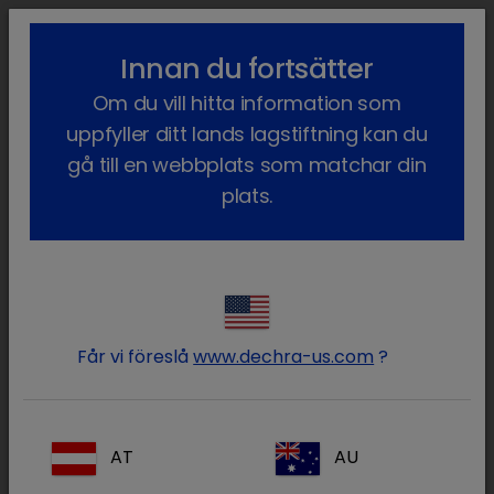
lock_outline
search
menu
Innan du fortsätter
Du är här:
Hem
Våra produkter
Sällskapsdjur
Foder
Hund
Om du vill hitta information som
Foder Livsstadie
Digestive Support, Dog
uppfyller ditt lands lagstiftning kan du
gå till en webbplats som matchar din
plats.
Logga in på ditt Dechra
lock
konto
Får vi föreslå
www.dechra-us.com
?
AT
AU