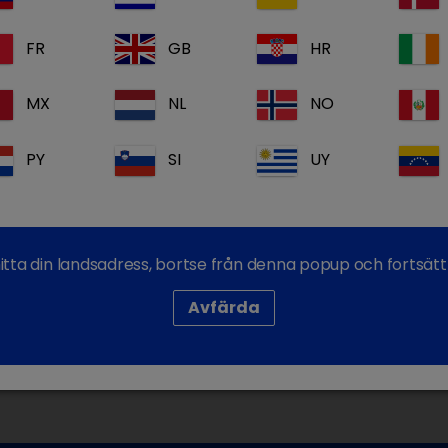
Komplett pro
FR
GB
HR
Gratis suppor
Dechra Academ
lärande
MX
NL
NO
Logga in
PY
SI
UY
itta din landsadress, bortse från denna popup och fortsätt 
Avfärda