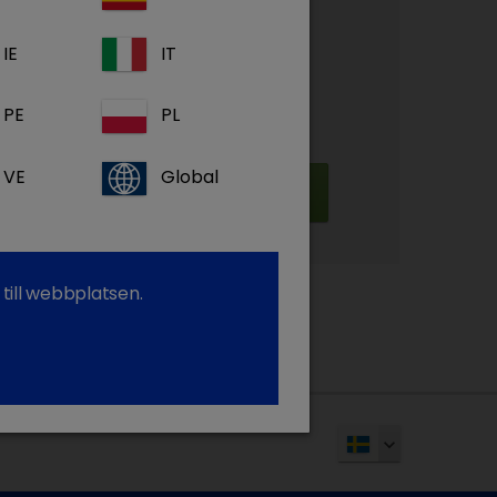
dukt- och sjukdomsinformation
IE
IT
tmaterial, videor och webbsändningar
y: Vår kostnadsfria plattform för e-
PE
PL
VE
Global
Registrera dig
till webbplatsen.