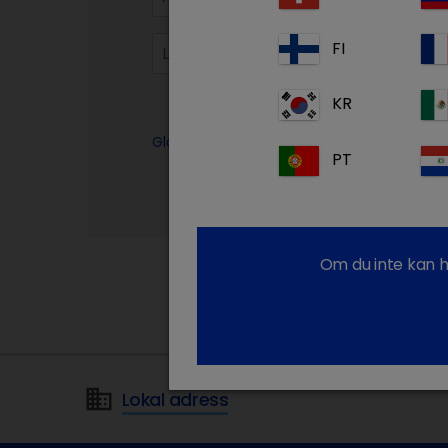
FI
KR
Glömt ditt lösenord?
PT
Om du inte kan h
Lokal adress